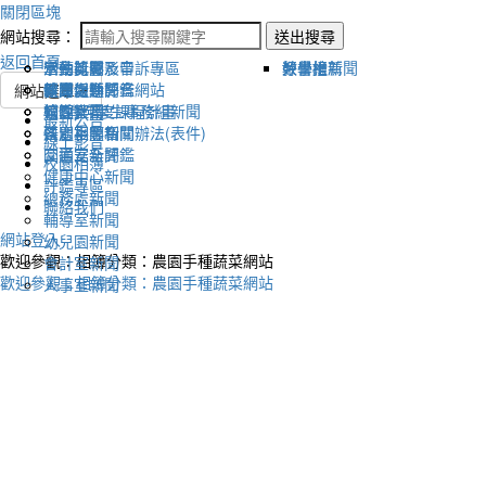
關閉區塊
網站搜尋：
送出搜尋
返回首頁
宣傳新聞
活動比賽影音
活動剪影
學生獎懲及申訴專區
榮譽榜
教學組新聞
好書推薦
教導處新聞
新聞報導影音
體育活動
健康促進評鑑網站
網站選單
輔導室-學生事務組新聞
校園影音
適性社團
115學年度課程計畫
最新公告
研習相關新聞
各處室影音
性別平等相關辦法(表件)
線上影音
圖書室新聞
交通安全評鑑
校園相簿
健康中心新聞
評鑑專區
總務處新聞
聯絡我們
輔導室新聞
網站登入
幼兒園新聞
歡迎參觀：相簿分類：農園手種蔬菜網站
會計室新聞
歡迎參觀：相簿分類：農園手種蔬菜網站
人事室新聞