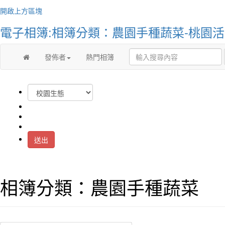
You do
開啟上方區塊
but yo
你不
電子相簿:相簿分類：農園手種蔬菜-桃園
始才
發佈者
熱門相簿
送出
作者：
相簿分類：農園手種蔬菜
Peopl
I do 
人們
是我