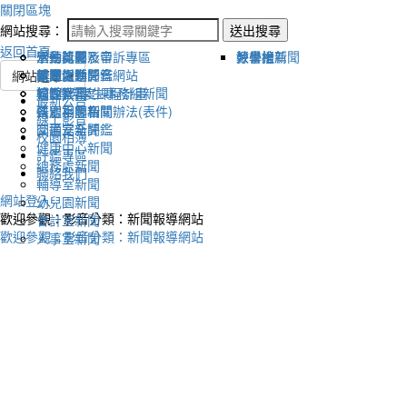
關閉區塊
網站搜尋：
送出搜尋
返回首頁
宣傳新聞
活動比賽影音
活動剪影
學生獎懲及申訴專區
榮譽榜
教學組新聞
好書推薦
教導處新聞
新聞報導影音
體育活動
健康促進評鑑網站
網站選單
輔導室-學生事務組新聞
校園影音
適性社團
115學年度課程計畫
最新公告
研習相關新聞
各處室影音
性別平等相關辦法(表件)
線上影音
圖書室新聞
交通安全評鑑
校園相簿
健康中心新聞
評鑑專區
總務處新聞
聯絡我們
輔導室新聞
網站登入
幼兒園新聞
歡迎參觀：影音分類：新聞報導網站
會計室新聞
歡迎參觀：影音分類：新聞報導網站
人事室新聞