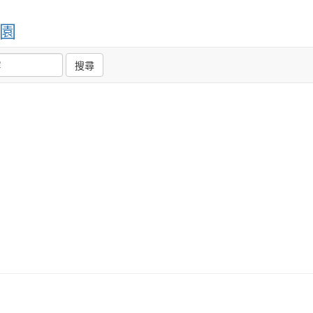
but you have to start to be great.
你不需要很優秀才能開始，但你必須開
校園
始才能變得優秀。
搜尋
作者：
You are stronger than you think.
你比你想像的更強大。