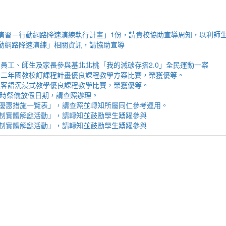
性（防空）演習－行動網路降速演練執行計畫」1份，請貴校協助宣導周知，以利
演習－行動網路降速演練」相關資訊，請協助宣導
勵所屬員工、師生及家長參與基北北桃「我的減碳存摺2.0」全民運動一案
客語結合十二年國教校訂課程計畫優良課程教學方案比賽，榮獲優等。
4學年度客語沉浸式教學優良課程教學比賽，榮獲優等。
民族歲時祭儀放假日期，請查照辦理。
構名單及優惠措施一覽表」，請查照並轉知所屬同仁參考運用。
年菸害防制實體解謎活動」，請轉知並鼓勵學生踴躍參與
年菸害防制實體解謎活動」，請轉知並鼓勵學生踴躍參與