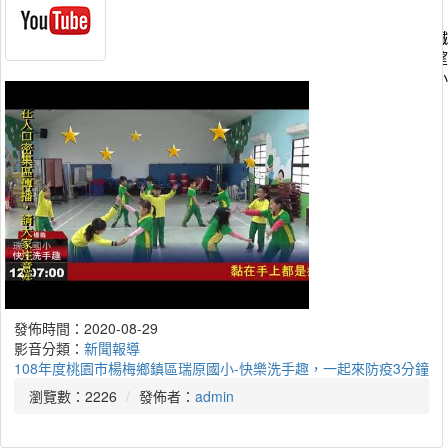
瑞原國民小學位處桃園市南端楊梅區郊區的瑞原里境內，正門緊臨縱貫鐵
不甚豐厚，但是每個人對工作充滿熱忱與信心，對教育更是充滿無限希望
本校創設於民國十一年四月。校地總面積：26586(m2)，現有班級：國
流量統計
今天：
7167
昨天：
17299
本週：
150806
本月：
170411
總計：
11868626
平均：
4911
網站設計：Neil網站設計工坊
Powered by
XOOPS
2019
桃園市楊梅區瑞原國民小學
發佈時間：2023-06-09
發佈時間：2020-08-29
發佈時間：2020-08-29
地址：
326桃園市楊梅區民安路1號
影音分類：
影音分類：
影音分類：
新聞報導
新聞報導
新聞報導
電話:03-4723280
畢業生表揚
瑞原國小太陽能鋼琴採訪
108年度桃園市楊梅鄉鎮區瑞原國小-快樂洗手趣，一起來防疫3分鐘
建議瀏覽器 chrome 網站維護:資訊組
返回頂端
瀏覽數：1820
瀏覽數：2817
瀏覽數：2226
發佈者：
發佈者：
發佈者：
admin
admin
admin
返回首頁