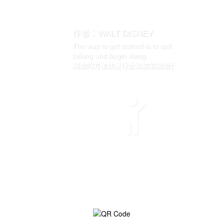
作者：WALT DISNEY
The way to get started is to quit
talking and begin doing.
開始的方法就是停止談論並開始行動。
作者：
You don’t have to be great to start,