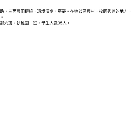
路，三面農田環繞，環境清幽、寧靜。在這郊區農村，校園秀麗的地方，
。
小部六班、幼稚園一班，學生人數95人。
作者：
Time waits for no one. Treasure
every moment you have.
時間不等人，珍惜你所擁有的每分每秒
吧