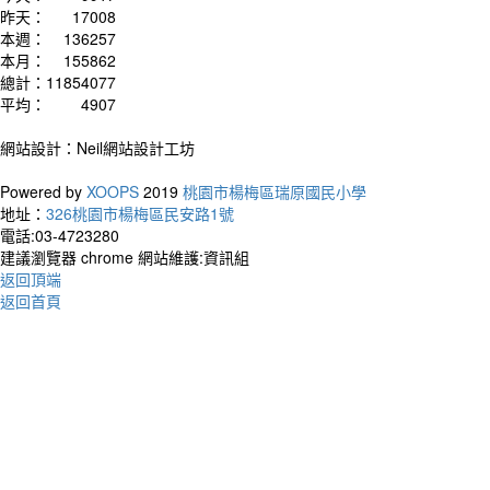
開始
昨天：
17008
本週：
136257
本月：
155862
總計：
11854077
平均：
4907
網站設計：Neil網站設計工坊
Powered by
XOOPS
2019
桃園市楊梅區瑞原國民小學
地址：
326桃園市楊梅區民安路1號
電話:03-4723280
建議瀏覽器 chrome 網站維護:資訊組
返回頂端
返回首頁
作者：
Peopl
I do 
人們
是我