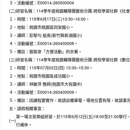
３、
活動編號：E00014-260500004
(二)
研習名稱：114學年度桃園輔導團藝術分團-跨校學習社群《社
１、
時間：115年6月17日(三)13:30~16:00。
２、
地點：桃園市桃園區同安國小。
３、
講師：彭郁勻 組長(新竹縣新湖國小)
作者
４、
活動編號：E00014-260400008。
You a
５、
備註：服裝穿「方便活動」的衣著。
你比
(三)
研習名稱：114學年度桃園輔導團藝術分團-跨校學習社群《數
１、
時間：115年07月02日(四) 13:30~15:30。
２、
地點：桃園市桃園區成功國小。
３、
講師：林敏萍 教師(桃園市大有國中)
４、
活動編號：E00014-260400009。
５、
備註：因課程要實作，故請自備筆電。場地位置有限，故請事
五、
請假相關事宜：
第一場次音樂組研習，於115年6月12日(五)18:00至21:
(一)
行補休。