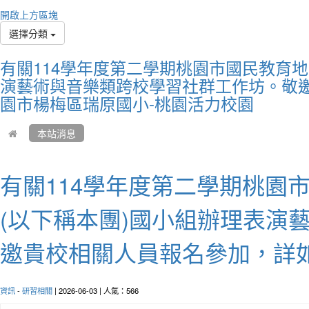
Diffic
開啟上方區塊
destin
選擇分類
艱難
有關114學年度第二學期桃園市國民教育
演藝術與音樂類跨校學習社群工作坊。敬
園市楊梅區瑞原國小-桃園活力校園
本站消息
有關114學年度第二學期桃園
(以下稱本團)國小組辦理表演
作者
邀貴校相關人員報名參加，詳
The wo
and it
smiles
資訊
-
研習相關
| 2026-06-03 | 人氣：566
世界
皺眉