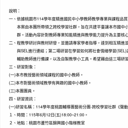
說明：
一、
依據桃園市114學年度精進國民中小學教師教學專業與課程品
本案由本團所帶領之跨校學習社群，旨在共建平臺讓本市國中
群。活動內容針對教師專業知能精進與教學能力提升為主要核
二、
程教學研討與教材研發，並邀請專家學者指導，達到相互精進
與SEL進行連結；第二場研習在學習如何將社會情緒學習(SEL
輔助教師進行備課，以及自製教學小工具。希望藉由這三場研
三、
研習對象：
作者
(一)
本市教授藝術領域課程的國中小教師。
Time 
every
(二)
本市對藝術領域教學有興趣的國中小教師。
時間
(三)
本團團員。
吧
四、
研習資訊：
(一)
研習名稱：114學年度桃園輔導團藝術分團-跨校學習社群《聲
１、
時間：115年6月12日(五)18:00~21:00。
２、
地點：桃園市蘆竹區錦興國小階梯教室