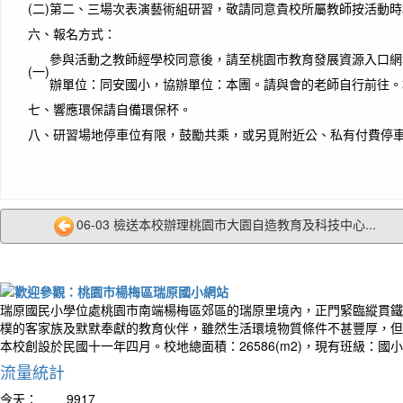
(二)
第二、三場次表演藝術組研習，敬請同意貴校所屬教師按活動時
六、
報名方式：
作者
參與活動之教師經學校同意後，請至桃園市教育發展資源入口網
You do
(一)
but yo
辦單位：同安國小，協辦單位：本團。請與會的老師自行前往。
你不
七、
響應環保請自備環保杯。
始才
八、
研習場地停車位有限，鼓勵共乘，或另覓附近公、私有付費停
06-03 檢送本校辦理桃園市大園自造教育及科技中心...
瑞原國民小學位處桃園市南端楊梅區郊區的瑞原里境內，正門緊臨縱貫鐵
樸的客家族及默默奉獻的教育伙伴，雖然生活環境物質條件不甚豐厚，但
本校創設於民國十一年四月。校地總面積：26586(m2)，現有班級：國
作者：
流量統計
The wa
talki
今天：
9917