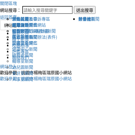
關閉區塊
網站搜尋：
送出搜尋
返回首頁
宣傳新聞
活動比賽影音
活動剪影
學生獎懲及申訴專區
榮譽榜
教學組新聞
好書推薦
教導處新聞
新聞報導影音
體育活動
健康促進評鑑網站
網站選單
輔導室-學生事務組新聞
校園影音
適性社團
115學年度課程計畫
最新公告
研習相關新聞
各處室影音
性別平等相關辦法(表件)
線上影音
圖書室新聞
交通安全評鑑
校園相簿
健康中心新聞
評鑑專區
總務處新聞
聯絡我們
輔導室新聞
網站登入
幼兒園新聞
歡迎參觀：桃園市楊梅區瑞原國小網站
會計室新聞
歡迎參觀：桃園市楊梅區瑞原國小網站
人事室新聞