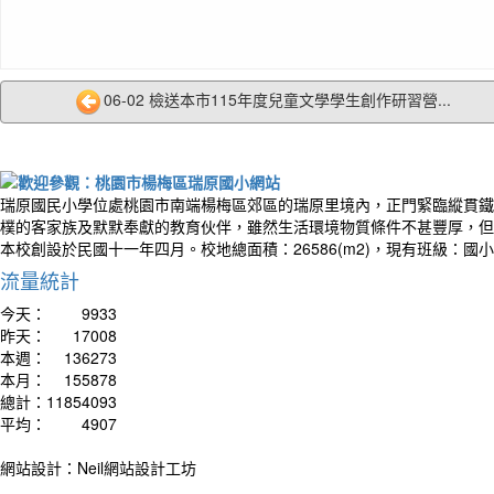
06-02 檢送本市115年度兒童文學學生創作研習營...
作者：
Your t
瑞原國民小學位處桃園市南端楊梅區郊區的瑞原里境內，正門緊臨縱貫鐵
living
樸的客家族及默默奉獻的教育伙伴，雖然生活環境物質條件不甚豐厚，但
你的
本校創設於民國十一年四月。校地總面積：26586(m2)，現有班級：國
別人
流量統計
今天：
9933
昨天：
17008
本週：
136273
本月：
155878
總計：
11854093
平均：
4907
網站設計：Neil網站設計工坊