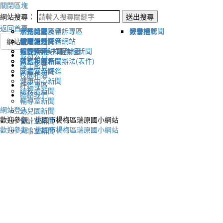
關閉區塊
網站搜尋：
送出搜尋
返回首頁
宣傳新聞
活動比賽影音
活動剪影
學生獎懲及申訴專區
榮譽榜
教學組新聞
好書推薦
教導處新聞
新聞報導影音
體育活動
健康促進評鑑網站
網站選單
輔導室-學生事務組新聞
校園影音
適性社團
115學年度課程計畫
最新公告
研習相關新聞
各處室影音
性別平等相關辦法(表件)
線上影音
圖書室新聞
交通安全評鑑
校園相簿
健康中心新聞
評鑑專區
總務處新聞
聯絡我們
輔導室新聞
網站登入
幼兒園新聞
歡迎參觀：桃園市楊梅區瑞原國小網站
會計室新聞
歡迎參觀：桃園市楊梅區瑞原國小網站
人事室新聞