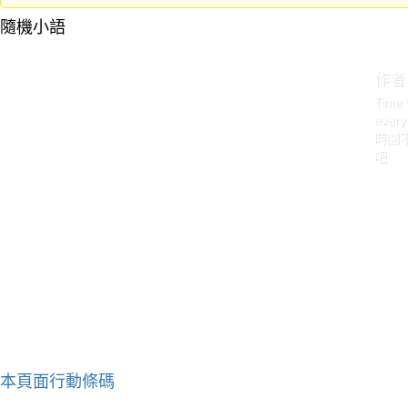
隨機小語
作者
Time 
every
時間
吧
本頁面行動條碼
作者