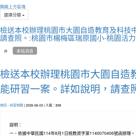
The wo
開啟上方區塊
and it
選擇分類
smiles
世界
檢送本校辦理桃園市大園自造教育及科技中心
皺眉
請查照。:桃園市楊梅區瑞原國小-桃園活
本站消息
檢送本校辦理桃園市大園自造教
能研習一案。詳如說明，請查
作者
資訊
-
研習相關
| 2026-06-03 | 人氣：838
Life 
happy
生命
說明：
一、
依據中華民國114年8月1日桃教資字第1140070406號函辦理。