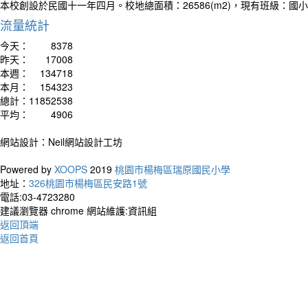
本校創設於民國十一年四月。校地總面積：26586(m2)，現有班級：國
流量統計
作者
今天：
8378
Life 
昨天：
17008
happy
本週：
134718
生命
本月：
154323
總計：
11852538
平均：
4906
網站設計：Neil網站設計工坊
Powered by
XOOPS
2019
桃園市楊梅區瑞原國民小學
地址：
326桃園市楊梅區民安路1號
電話:03-4723280
建議瀏覽器 chrome 網站維護:資訊組
返回頂端
返回首頁
作者：
Your t
living