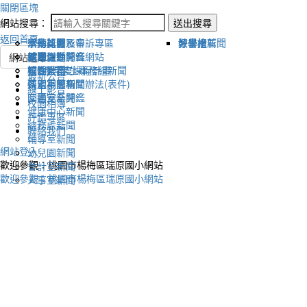
關閉區塊
網站搜尋：
送出搜尋
返回首頁
宣傳新聞
活動比賽影音
活動剪影
學生獎懲及申訴專區
榮譽榜
教學組新聞
好書推薦
教導處新聞
新聞報導影音
體育活動
健康促進評鑑網站
網站選單
輔導室-學生事務組新聞
校園影音
適性社團
115學年度課程計畫
最新公告
研習相關新聞
各處室影音
性別平等相關辦法(表件)
線上影音
圖書室新聞
交通安全評鑑
校園相簿
健康中心新聞
評鑑專區
總務處新聞
聯絡我們
輔導室新聞
網站登入
幼兒園新聞
歡迎參觀：桃園市楊梅區瑞原國小網站
會計室新聞
歡迎參觀：桃園市楊梅區瑞原國小網站
人事室新聞