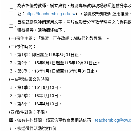
為表彰優秀教師、樹立典範，規劃專屬教學現場教師經驗分享
二、
址：
https://teachersblog.edu.tw
），請貴校轉知教師運用推廣
旨案鼓勵教師們運用文字、照片或影音分享教學現場之心得與觀
三、
獲得禮券，活動摘述如下：
(一)
徵件主題：「學習，正在改變：AI時代的教與學」。
(二)
徵件時間：
１、
第1季：即日起至115年8月31日止。
２、
第2季：115年9月1日起至115年12月31日止。
作者
３、
第3季：116年1月1日起至116年3月31日止。
Diffic
(三)
評選結果公告時間
destin
１、
第1季：115年9月10日。
艱難
２、
第2季：116年1月10日。
３、
第3季：116年4月10日。
(四)
徵件對象：不限。
四、
如有任何疑問，請寫信至教育家網站信箱：
teachersblog@cw.
五、
檢送徵件活動說明1份。