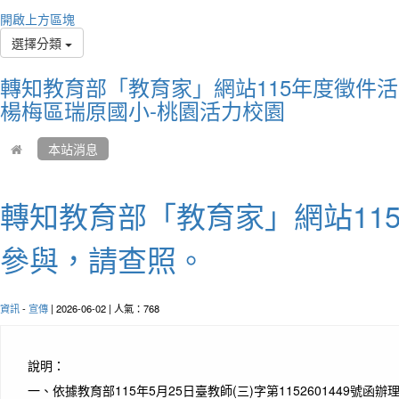
Peopl
開啟上方區塊
I do 
選擇分類
人們
是我
轉知教育部「教育家」網站115年度徵件
楊梅區瑞原國小-桃園活力校園
本站消息
轉知教育部「教育家」網站11
參與，請查照。
作者：
資訊
-
宣傳
| 2026-06-02 | 人氣：768
The wa
talki
開始
說明：
一、
依據教育部115年5月25日臺教師(三)字第1152601449號函辦