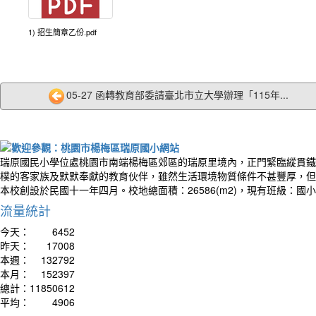
1) 招生簡章乙份.pdf
05-27 函轉教育部委請臺北市立大學辦理「115年...
作者：
The wa
talki
開始
瑞原國民小學位處桃園市南端楊梅區郊區的瑞原里境內，正門緊臨縱貫鐵
樸的客家族及默默奉獻的教育伙伴，雖然生活環境物質條件不甚豐厚，但
本校創設於民國十一年四月。校地總面積：26586(m2)，現有班級：國
流量統計
今天：
6452
昨天：
17008
本週：
132792
本月：
152397
總計：
11850612
平均：
4906