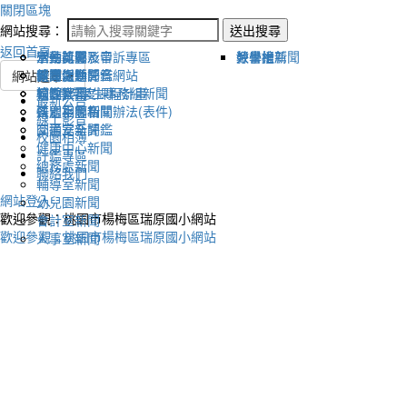
關閉區塊
網站搜尋：
送出搜尋
返回首頁
宣傳新聞
活動比賽影音
活動剪影
學生獎懲及申訴專區
榮譽榜
教學組新聞
好書推薦
教導處新聞
新聞報導影音
體育活動
健康促進評鑑網站
網站選單
輔導室-學生事務組新聞
校園影音
適性社團
115學年度課程計畫
最新公告
研習相關新聞
各處室影音
性別平等相關辦法(表件)
線上影音
圖書室新聞
交通安全評鑑
校園相簿
健康中心新聞
評鑑專區
總務處新聞
聯絡我們
輔導室新聞
網站登入
幼兒園新聞
歡迎參觀：桃園市楊梅區瑞原國小網站
會計室新聞
歡迎參觀：桃園市楊梅區瑞原國小網站
人事室新聞