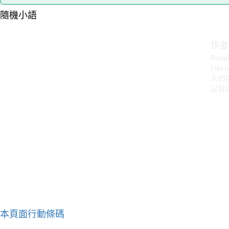
隨機小語
作者：
Peopl
I do 
人們
是我
本頁面行動條碼
作者