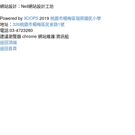
網站設計：Neil網站設計工坊
作者
Powered by
XOOPS
2019
桃園市楊梅區瑞原國民小學
The wo
地址：
326桃園市楊梅區民安路1號
and it
電話:03-4723280
smiles
建議瀏覽器 chrome 網站維護:資訊組
世界
返回頂端
皺眉
返回首頁
作者：
Your t
living