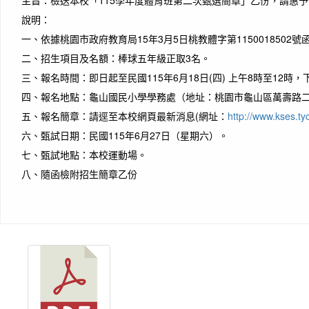
主旨：
檢送本校「115學年度體育班第二次甄選簡章」乙份，請惠
說明：
一、
依據桃園市政府教育局15年3月5日桃教體字第1150018502
二、
招生項目及名額：棒球五年級正取3名。
三、
報名時間：即日起至民國115年6月18日(四) 上午8時至12時，
四、
報名地點：龜山國民小學學務處（地址：桃園市龜山區萬壽路二段933
五、
報名簡章：請逕至本校網頁最新消息(網址：
http://www.kses.ty
六、
甄試日期：民國115年6月27日（星期六）。
七、
甄試地點：本校運動場。
作者
八、
隨函檢附招生簡章乙份
You c
uniqu
你不