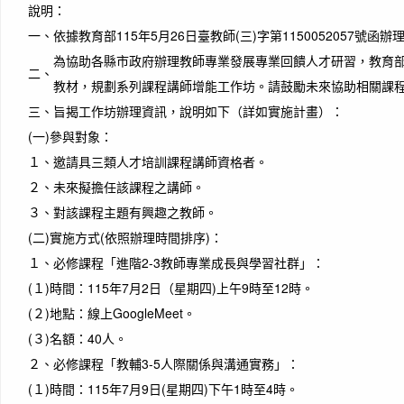
說明：
一、
依據教育部115年5月26日臺教師(三)字第1150052057號函辦
為協助各縣市政府辦理教師專業發展專業回饋人才研習，教育
二、
教材，規劃系列課程講師增能工作坊。請鼓勵未來協助相關課
三、
旨揭工作坊辦理資訊，說明如下（詳如實施計畫）：
(一)
參與對象：
１、
邀請具三類人才培訓課程講師資格者。
２、
未來擬擔任該課程之講師。
３、
對該課程主題有興趣之教師。
作者
(二)
實施方式(依照辦理時間排序)：
The wo
and it
１、
必修課程「進階2-3教師專業成長與學習社群」：
smiles
(１)
時間：115年7月2日（星期四)上午9時至12時。
世界
皺眉
(２)
地點：線上GoogleMeet。
(３)
名額：40人。
２、
必修課程「教輔3-5人際關係與溝通實務」：
(１)
時間：115年7月9日(星期四)下午1時至4時。