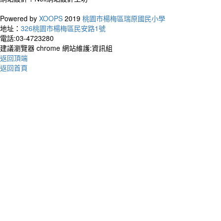
Powered by
XOOPS
2019
桃園市楊梅區瑞原國民小學
地址：
326桃園市楊梅區民安路1號
電話:03-4723280
建議瀏覽器 chrome 網站維護:資訊組
返回頂端
返回首頁
作者
You do
but yo
你不
始才