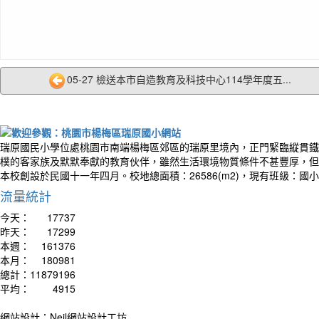
05-27 檢送本市自造教育及科技中心114學年度五...
瑞原國民小學位處桃園市南端楊梅區郊區的瑞原里境內，正門緊臨縱貫鐵
樸的客家族及默默奉獻的教育伙伴，雖然生活環境物質條件不甚豐厚，但
本校創設於民國十一年四月。校地總面積：26586(m2)，現有班級：國
流量統計
作者：
今天：
17737
Your t
昨天：
17299
living
本週：
161376
你的
本月：
180981
別人
總計：
11879196
平均：
4915
網站設計：Neil網站設計工坊