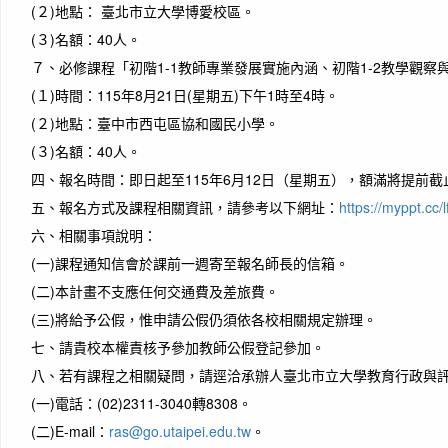
(２)
地點： 臺北市立大學博愛校區。
(３)
名額：40人。
作者
７、
必修課程「初階1-1教師專業發展實施內涵、初階1-2教學觀察
Life 
happy
(１)
時間：115年8月21日(星期五)下午1時至4時。
生命
(２)
地點：臺中市西屯區協和國民小學。
(３)
名額：40人。
四、
報名時間：即日起至115年6月12日（星期五），額滿將提前截
五、
報名方式及課程相關資訊，請參考以下網址：
https://myppt.cc/
六、
相關事項說明：
(一)
課程通知信會於課前一週寄至報名師長的信箱。
(二)
本計畫不支應任何交通費及差旅費。
(三)
將給予公假，惟申請公假仍須依各校相關規定辦理。
七、
請貴校本權責核予參加教師公假登記參加。
八、
若有課程之相關疑問，請逕洽承辦人臺北市立大學教育行政與
作者
(一)
電話：(02)2311-3040轉8308。
You a
(二)
E-mail：
ras@go.utaipei.edu.tw
。
你比