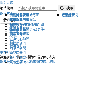
關閉區塊
網站搜尋：
送出搜尋
返回首頁
宣傳新聞
活動比賽影音
活動剪影
學生獎懲及申訴專區
榮譽榜
教學組新聞
好書推薦
教導處新聞
新聞報導影音
體育活動
健康促進評鑑網站
網站選單
輔導室-學生事務組新聞
校園影音
適性社團
115學年度課程計畫
最新公告
研習相關新聞
各處室影音
性別平等相關辦法(表件)
線上影音
圖書室新聞
交通安全評鑑
校園相簿
健康中心新聞
評鑑專區
總務處新聞
聯絡我們
輔導室新聞
網站登入
幼兒園新聞
歡迎參觀：桃園市楊梅區瑞原國小網站
會計室新聞
歡迎參觀：桃園市楊梅區瑞原國小網站
人事室新聞