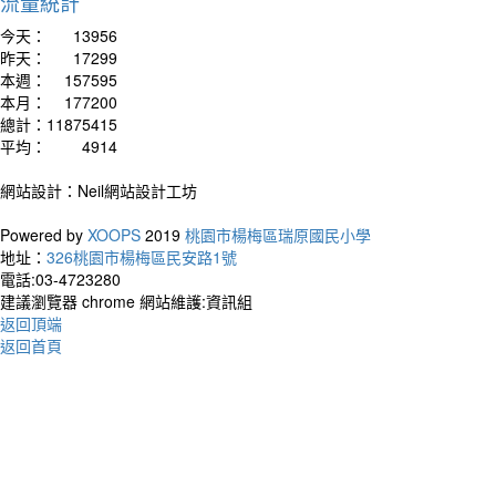
流量統計
今天：
13956
昨天：
17299
本週：
157595
本月：
177200
總計：
11875415
平均：
4914
作者：
The wa
網站設計：Neil網站設計工坊
talki
開始
Powered by
XOOPS
2019
桃園市楊梅區瑞原國民小學
地址：
326桃園市楊梅區民安路1號
電話:03-4723280
建議瀏覽器 chrome 網站維護:資訊組
返回頂端
返回首頁