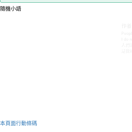
隨機小語
作者：
Peopl
I do 
人們
是我
本頁面行動條碼
作者