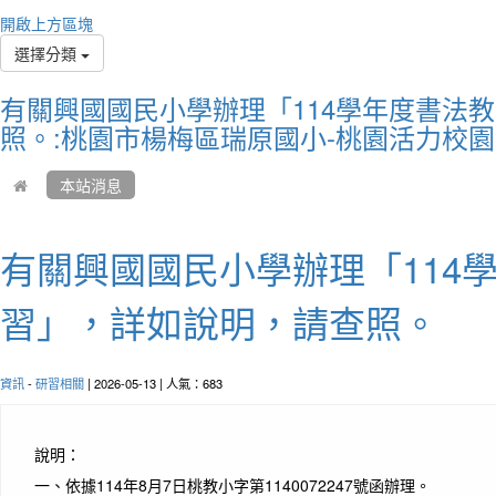
You a
開啟上方區塊
你比
選擇分類
有關興國國民小學辦理「114學年度書法
照。:桃園市楊梅區瑞原國小-桃園活力校園
本站消息
有關興國國民小學辦理「114
習」，詳如說明，請查照。
作者
資訊
-
研習相關
| 2026-05-13 | 人氣：683
Life 
happy
生命
說明：
一、
依據114年8月7日桃教小字第1140072247號函辦理。