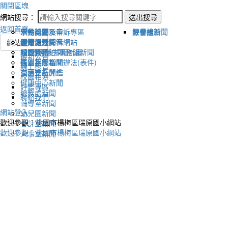
關閉區塊
網站搜尋：
送出搜尋
返回首頁
宣傳新聞
活動比賽影音
活動剪影
學生獎懲及申訴專區
榮譽榜
教學組新聞
好書推薦
教導處新聞
新聞報導影音
體育活動
健康促進評鑑網站
網站選單
輔導室-學生事務組新聞
校園影音
適性社團
115學年度課程計畫
最新公告
研習相關新聞
各處室影音
性別平等相關辦法(表件)
線上影音
圖書室新聞
交通安全評鑑
校園相簿
健康中心新聞
評鑑專區
總務處新聞
聯絡我們
輔導室新聞
網站登入
幼兒園新聞
歡迎參觀：桃園市楊梅區瑞原國小網站
會計室新聞
歡迎參觀：桃園市楊梅區瑞原國小網站
人事室新聞