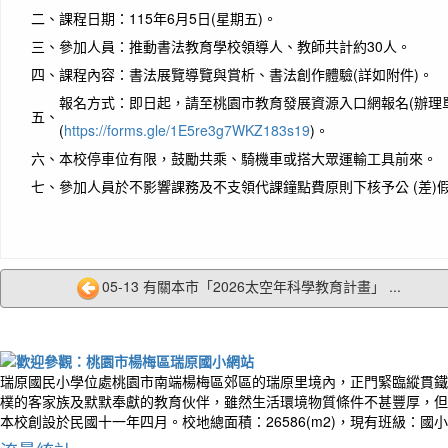
二、
課程日期：115年6月5日(星期五)。
三、
參加人員：推動書法教育學校領導人、教師共計約30人。
四、
課程內容：書法展覽導覽與賞析、書法創作體驗(詳如附件)。
報名方式：即日起，請至桃園市教育發展資源入口網報名(辦理單位－
五、
(
https://forms.gle/1E5re3g7WKZ183s19
)。
六、
本校停車位有限，鼓勵共乘、騎機車或搭大眾運輸工具前來。
七、
參加人員於不影響課務及不支領代課鐘點費原則下核予公 (差)
作者
You do
05-13 有關本市「2026太空年科學教育計畫」 ...
but yo
你不
始才
瑞原國民小學位處桃園市南端楊梅區郊區的瑞原里境內，正門緊臨縱貫鐵
樸的客家族及默默奉獻的教育伙伴，雖然生活環境物質條件不甚豐厚，但
本校創設於民國十一年四月。校地總面積：26586(m2)，現有班級：國