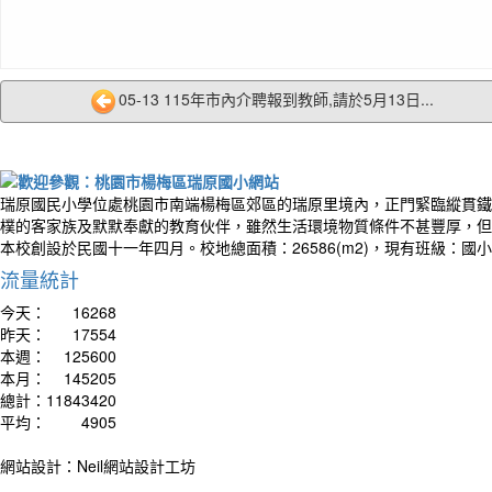
05-13 115年市內介聘報到教師,請於5月13日...
作者
You a
瑞原國民小學位處桃園市南端楊梅區郊區的瑞原里境內，正門緊臨縱貫鐵
你比
樸的客家族及默默奉獻的教育伙伴，雖然生活環境物質條件不甚豐厚，但
本校創設於民國十一年四月。校地總面積：26586(m2)，現有班級：國
流量統計
今天：
16268
昨天：
17554
本週：
125600
本月：
145205
總計：
11843420
平均：
4905
網站設計：Neil網站設計工坊