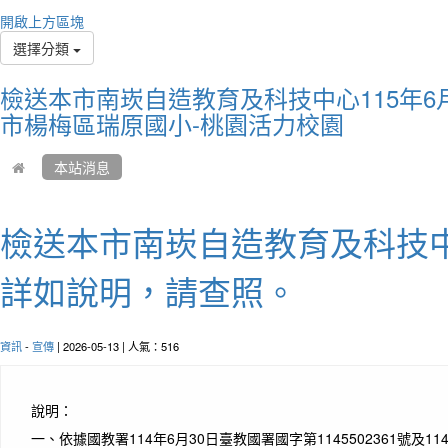
Diffic
開啟上方區塊
destin
選擇分類
艱難
檢送本市南崁自造教育及科技中心115年
市楊梅區瑞原國小-桃園活力校園
本站消息
檢送本市南崁自造教育及科技中
詳如說明，請查照。
作者
資訊
-
宣傳
| 2026-05-13 | 人氣：516
The wo
and it
smiles
說明：
世界
一、
依據國教署114年6月30日臺教國署國字第1145502361號及11
皺眉