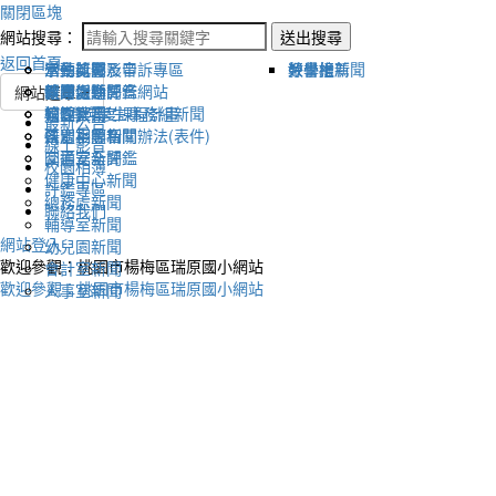
關閉區塊
網站搜尋：
送出搜尋
返回首頁
宣傳新聞
活動比賽影音
活動剪影
學生獎懲及申訴專區
榮譽榜
教學組新聞
好書推薦
教導處新聞
新聞報導影音
體育活動
健康促進評鑑網站
網站選單
輔導室-學生事務組新聞
校園影音
適性社團
115學年度課程計畫
最新公告
研習相關新聞
各處室影音
性別平等相關辦法(表件)
線上影音
圖書室新聞
交通安全評鑑
校園相簿
健康中心新聞
評鑑專區
總務處新聞
聯絡我們
輔導室新聞
網站登入
幼兒園新聞
歡迎參觀：桃園市楊梅區瑞原國小網站
會計室新聞
歡迎參觀：桃園市楊梅區瑞原國小網站
人事室新聞