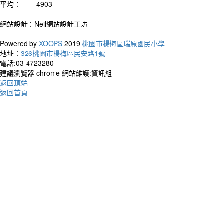
平均：
4903
作者
網站設計：Neil網站設計工坊
Life 
Powered by
XOOPS
2019
桃園市楊梅區瑞原國民小學
happy
地址：
326桃園市楊梅區民安路1號
生命
電話:03-4723280
建議瀏覽器 chrome 網站維護:資訊組
返回頂端
返回首頁
作者
You a
你比