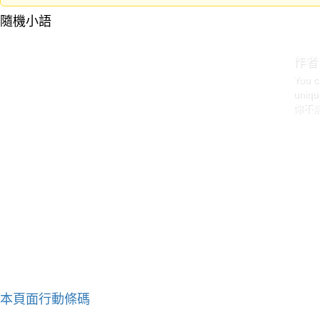
隨機小語
作者
You c
uniqu
你不
本頁面行動條碼
作者