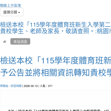
You do
開啟上方區塊
but yo
選擇分類
你不
始才
檢送本校「115學年度體育班新生入學第
貴校學生、老師及家長，敬請查照。:桃園
本站消息
檢送本校「115學年度體育班
予公告並將相關資訊轉知貴校
作者
學務組
-
研習相關
| 2026-05-12 | 人氣：371
Diffic
destin
艱難