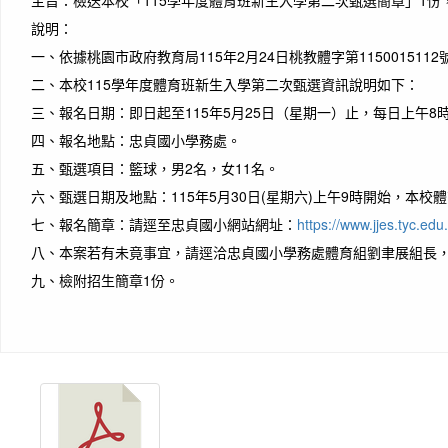
主旨：
檢送本校「115學年度體育班新生入學第二次甄選簡章」1
說明：
一、
依據桃園市政府教育局115年2月24日桃教體字第115001511
二、
本校115學年度體育班新生入學第二次甄選資訊說明如下：
三、
報名日期：即日起至115年5月25日（星期一）止，每日上午8
四、
報名地點：忠貞國小學務處。
五、
甄選項目：籃球，男2名，女11名。
六、
甄選日期及地點：115年5月30日(星期六)上午9時開始，本校
七、
報名簡章：請逕至忠貞國小網站網址：
https://www.jjes.tyc.edu.
作者：
八、
本案若有未竟事宜，請逕洽忠貞國小學務處體育組劉聿展組長，聯絡
The wa
九、
檢附招生簡章1份。
talki
開始