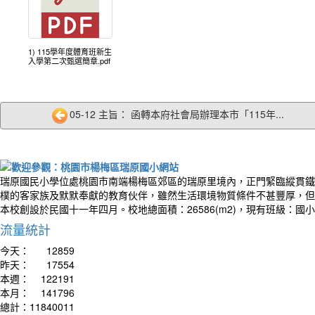
1) 115學年度體育班新生
入學第二次甄選簡章.pdf
作者
05-12 主旨： 函轉本府社會局辦理本市「115年...
The wo
and it
smiles
世界
皺眉
瑞原國民小學位處桃園市南端楊梅區郊區的瑞原里境內，正門緊臨縱貫鐵
樸的客家族及默默奉獻的教育伙伴，雖然生活環境物質條件不甚豐厚，但
本校創設於民國十一年四月。校地總面積：26586(m2)，現有班級：國
流量統計
今天：
12859
昨天：
17554
本週：
122191
本月：
141796
總計：
11840011