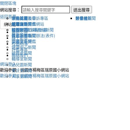
關閉區塊
網站搜尋：
送出搜尋
返回首頁
宣傳新聞
活動比賽影音
活動剪影
學生獎懲及申訴專區
榮譽榜
教學組新聞
好書推薦
教導處新聞
新聞報導影音
體育活動
健康促進評鑑網站
網站選單
輔導室-學生事務組新聞
校園影音
適性社團
115學年度課程計畫
最新公告
研習相關新聞
各處室影音
性別平等相關辦法(表件)
線上影音
圖書室新聞
交通安全評鑑
校園相簿
健康中心新聞
評鑑專區
總務處新聞
聯絡我們
輔導室新聞
網站登入
幼兒園新聞
歡迎參觀：桃園市楊梅區瑞原國小網站
會計室新聞
歡迎參觀：桃園市楊梅區瑞原國小網站
人事室新聞