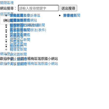
關閉區塊
網站搜尋：
送出搜尋
返回首頁
宣傳新聞
活動比賽影音
活動剪影
學生獎懲及申訴專區
榮譽榜
教學組新聞
好書推薦
教導處新聞
新聞報導影音
體育活動
健康促進評鑑網站
網站選單
輔導室-學生事務組新聞
校園影音
適性社團
115學年度課程計畫
最新公告
研習相關新聞
各處室影音
性別平等相關辦法(表件)
線上影音
圖書室新聞
交通安全評鑑
校園相簿
健康中心新聞
評鑑專區
總務處新聞
聯絡我們
輔導室新聞
網站登入
幼兒園新聞
歡迎參觀：桃園市楊梅區瑞原國小網站
會計室新聞
歡迎參觀：桃園市楊梅區瑞原國小網站
人事室新聞