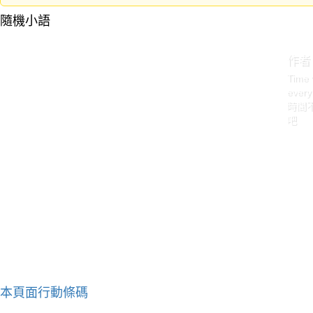
隨機小語
作者
Time 
every
時間
吧
本頁面行動條碼
作者：