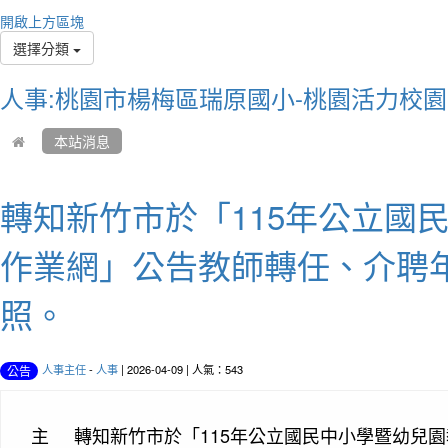
Peopl
開啟上方區塊
I do 
選擇分類
人們
是我
人事:桃園市楊梅區瑞原國小-桃園活力校園
本站消息
轉知新竹市於「115年公立國
作業網」公告教師轉任、介聘
照。
作者
You c
人事主任
-
人事
| 2026-04-09 | 人氣：543
公告
uniqu
你不
主
轉知新竹市於「115年公立國民中小學暨幼兒