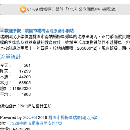
04-09 轉知連江縣於「115年公立國民中小學暨幼...
瑞原國民小學位處桃園市南端楊梅區郊區的瑞原里境內，正門緊臨縱貫鐵
作者
樸的客家族及默默奉獻的教育伙伴，雖然生活環境物質條件不甚豐厚，但
本校創設於民國十一年四月。校地總面積：26586(m2)，現有班級：國
You do
but yo
流量統計
你不
今天：
561
始才
昨天：
17299
本週：
144200
本月：
163805
總計：
11862020
平均：
4908
網站設計：Neil網站設計工坊
Powered by
XOOPS
2019
桃園市楊梅區瑞原國民小學
地址：
326桃園市楊梅區民安路1號
電話:03-4723280