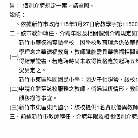
旨：
個別介聘規定一案，請查照。
說明：
一、
依據新竹市政府115年3月27日府教學字第11500
二、
該市教師轉任、介聘年限及相關個別介聘規定如
新竹市華德福實驗學校：因學校教育理念係依華
學理念之華德福教育，教師職能需具華德福相關
(一)
得結業證書，若應聘時尚未取得資格應於起聘五
況另定之。
作者
新竹市東區科園國民小學：因少子化趨勢，該校11
Diffic
(二)
申請介聘至該校服務之教師，倘遇減班情形，教
destin
艱難
額移撥等事宜。
(三)
新竹市東區東門國小：該校提供1名資賦優異教
三、
前述新竹市教師轉任、介聘年限及相關個別介聘