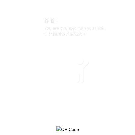
作者：
You are stronger than you think.
你比你想像的更強大。
作者：STEVE JOBS
Your time is limited, so don’t waste it