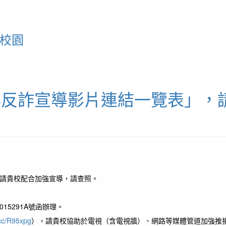
living someone else’s life.
你的時間有限，所以不要浪費時間去活
別人的生活。
力校園
年反詐宣導影片連結一覽表」，
作者：
Difficult roads lead to beautiful
，請貴校配合加強宣導，請查照。
destinations.
艱難的道路通往美麗的目的地。
15291A號函辦理。
.cc/R95xpg
），請貴校協助於電視（含電視牆）、網路等媒體管道加強推播，並