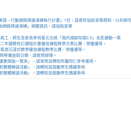
性（防空）演習－行動網路降速演練執行計畫」1份，請貴校協助宣導周知，以利
演習－行動網路降速演練」相關資訊，請協助宣導
勵所屬員工、師生及家長參與基北北桃「我的減碳存摺2.0」全民運動一案
客語結合十二年國教校訂課程計畫優良課程教學方案比賽，榮獲優等。
4學年度客語沉浸式教學優良課程教學比賽，榮獲優等。
民族歲時祭儀放假日期，請查照辦理。
構名單及優惠措施一覽表」，請查照並轉知所屬同仁參考運用。
年菸害防制實體解謎活動」，請轉知並鼓勵學生踴躍參與
年菸害防制實體解謎活動」，請轉知並鼓勵學生踴躍參與