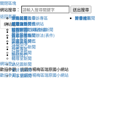
關閉區塊
網站搜尋：
送出搜尋
返回首頁
宣傳新聞
活動比賽影音
活動剪影
學生獎懲及申訴專區
榮譽榜
教學組新聞
好書推薦
教導處新聞
新聞報導影音
體育活動
健康促進評鑑網站
網站選單
輔導室-學生事務組新聞
校園影音
適性社團
115學年度課程計畫
最新公告
研習相關新聞
各處室影音
性別平等相關辦法(表件)
線上影音
圖書室新聞
交通安全評鑑
校園相簿
健康中心新聞
評鑑專區
總務處新聞
聯絡我們
輔導室新聞
網站登入
幼兒園新聞
歡迎參觀：桃園市楊梅區瑞原國小網站
會計室新聞
歡迎參觀：桃園市楊梅區瑞原國小網站
人事室新聞