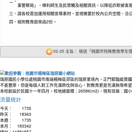
二、
事警察局」，俾利師生及民眾觸及相關資訊，以降低詐欺被害
三、
請各校善加運用相關宣導素材，並視需要於校內公共空間、洽
四、
檢附教育部來函2份。
02-25 主旨： 檢送「桃園市特殊教育學生情
瑞原國民小學位處桃園市南端楊梅區郊區的瑞原里境內，正門緊臨縱貫鐵
不甚豐厚，但是每個人對工作充滿熱忱與信心，對教育更是充滿無限希望
本校創設於民國十一年四月。校地總面積：26586(m2)，現有班級：國
流量統計
今天：
1735
昨天：
18363
本週：
1735
本月：
183342
總計：
11881557