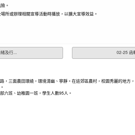
風險。
公場所或辦理相關宣導活動時播放，以擴大宣導效益。
緒及行...
02-25
作者：
You can’t be perfect but you can be
unique.
路，三面農田環繞，環境清幽、寧靜。在這郊區農村，校園秀麗的地方，
你不能十全十美，但你能獨一無二。
。
小部六班、幼稚園一班，學生人數95人。