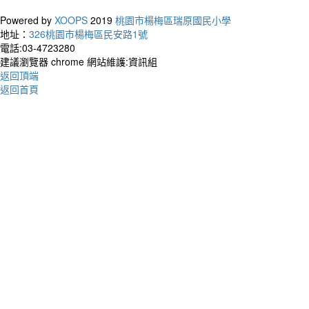
Powered by
XOOPS
2019
桃園市楊梅區瑞原國民小學
作者：
地址：
326桃園市楊梅區民安路1號
電話:03-4723280
The wa
建議瀏覽器 chrome 網站維護:資訊組
talki
返回頂端
開始
返回首頁
作者
You c
uniqu