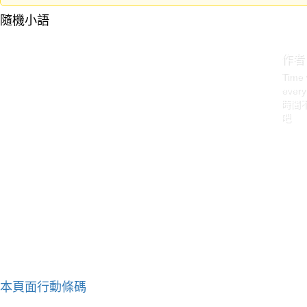
隨機小語
作者
Time 
every
時間
吧
本頁面行動條碼
作者：