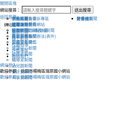
關閉區塊
網站搜尋：
送出搜尋
返回首頁
宣傳新聞
活動比賽影音
活動剪影
學生獎懲及申訴專區
榮譽榜
教學組新聞
好書推薦
教導處新聞
新聞報導影音
體育活動
健康促進評鑑網站
網站選單
輔導室-學生事務組新聞
校園影音
適性社團
115學年度課程計畫
最新公告
研習相關新聞
各處室影音
性別平等相關辦法(表件)
線上影音
圖書室新聞
交通安全評鑑
校園相簿
健康中心新聞
評鑑專區
總務處新聞
聯絡我們
輔導室新聞
網站登入
幼兒園新聞
歡迎參觀：桃園市楊梅區瑞原國小網站
會計室新聞
歡迎參觀：桃園市楊梅區瑞原國小網站
人事室新聞