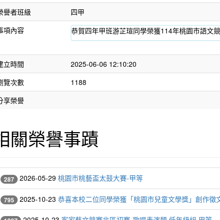
榮譽者班級
四甲
事項內容
恭賀四年甲班游芷瑄同學榮獲114年桃園市語文競
建立時間
2025-06-06 12:10:20
瀏覽次數
1188
分享榮譽
作者
相關榮譽事蹟
You do
but yo
你不
始才
2026-05-29
桃園市桃藝盃太鼓大賽-甲等
287
2025-10-23
恭喜本校二位同學榮獲「桃園市兒童文學獎」創作徵
795
2025-10-23
客家藝文競賽北區初賽-歌唱表演類 低年級組 甲等