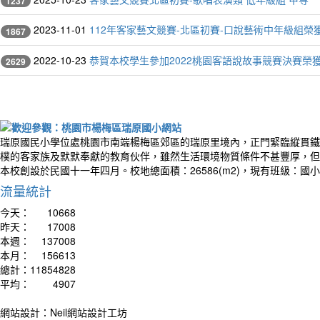
1237
2023-11-01
112年客家藝文競賽-北區初賽-口說藝術中年級組榮
1867
2022-10-23
恭賀本校學生參加2022桃園客語說故事競賽決賽榮
2629
作者
The wo
and it
瑞原國民小學位處桃園市南端楊梅區郊區的瑞原里境內，正門緊臨縱貫鐵
smiles
樸的客家族及默默奉獻的教育伙伴，雖然生活環境物質條件不甚豐厚，但
世界
本校創設於民國十一年四月。校地總面積：26586(m2)，現有班級：國
皺眉
流量統計
今天：
10668
昨天：
17008
本週：
137008
本月：
156613
總計：
11854828
平均：
4907
網站設計：Neil網站設計工坊