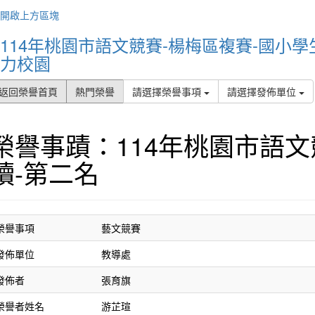
Peopl
開啟上方區塊
I do 
人們
114年桃園市語文競賽-楊梅區複賽-國小學
是我
力校園
返回榮譽首頁
熱門榮譽
請選擇榮譽事項
請選擇發佈單位
榮譽事蹟：114年桃園市語文
讀-第二名
榮譽事項
藝文競賽
作者
發佈單位
教導處
Life 
happy
發佈者
張育旗
生命
榮譽者姓名
游芷瑄