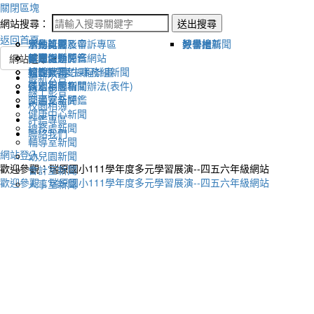
關閉區塊
網站搜尋：
送出搜尋
返回首頁
宣傳新聞
活動比賽影音
活動剪影
學生獎懲及申訴專區
榮譽榜
教學組新聞
好書推薦
教導處新聞
新聞報導影音
體育活動
健康促進評鑑網站
網站選單
輔導室-學生事務組新聞
校園影音
適性社團
115學年度課程計畫
最新公告
研習相關新聞
各處室影音
性別平等相關辦法(表件)
線上影音
圖書室新聞
交通安全評鑑
校園相簿
健康中心新聞
評鑑專區
總務處新聞
聯絡我們
輔導室新聞
網站登入
幼兒園新聞
歡迎參觀：瑞原國小111學年度多元學習展演--四五六年級網站
會計室新聞
歡迎參觀：瑞原國小111學年度多元學習展演--四五六年級網站
人事室新聞