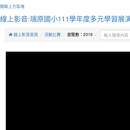
The wo
開啟上方區塊
and it
smiles
線上影音:瑞原國小111學年度多元學習展演
世界
皺眉
線上影音首頁
活動比賽
瀏覽數：2319
作者
You do
but yo
你不
始才