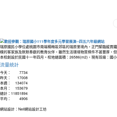
作者
Diffic
瑞原國民小學位處桃園市南端楊梅區郊區的瑞原里境內，正門緊臨縱貫鐵
destin
樸的客家族及默默奉獻的教育伙伴，雖然生活環境物質條件不甚豐厚，但
艱難
本校創設於民國十一年四月。校地總面積：26586(m2)，現有班級：國
流量統計
今天：
7734
昨天：
17008
本週：
134074
本月：
153679
總計：
11851894
平均：
4906
網站設計：Neil網站設計工坊