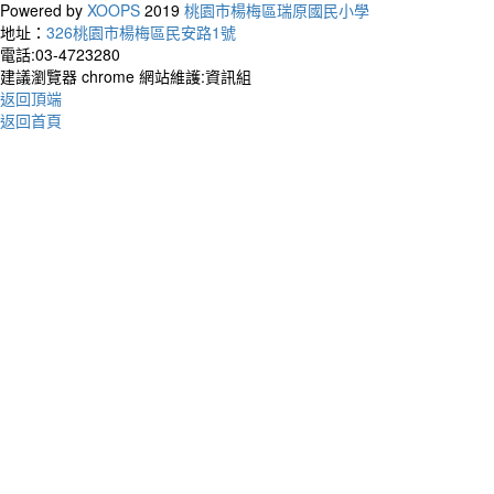
Powered by
XOOPS
2019
桃園市楊梅區瑞原國民小學
地址：
326桃園市楊梅區民安路1號
作者：
電話:03-4723280
建議瀏覽器 chrome 網站維護:資訊組
Peopl
返回頂端
I do 
返回首頁
人們
是我
作者：
Your t
living