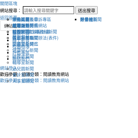
關閉區塊
網站搜尋：
送出搜尋
返回首頁
宣傳新聞
活動比賽影音
活動剪影
學生獎懲及申訴專區
榮譽榜
教學組新聞
好書推薦
教導處新聞
新聞報導影音
體育活動
健康促進評鑑網站
網站選單
輔導室-學生事務組新聞
校園影音
適性社團
115學年度課程計畫
最新公告
研習相關新聞
各處室影音
性別平等相關辦法(表件)
線上影音
圖書室新聞
交通安全評鑑
校園相簿
健康中心新聞
評鑑專區
總務處新聞
聯絡我們
輔導室新聞
網站登入
幼兒園新聞
歡迎參觀：相簿分類：閱讀教育網站
會計室新聞
歡迎參觀：相簿分類：閱讀教育網站
人事室新聞