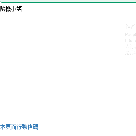
隨機小語
作者：
Peopl
I do 
人們
是我
本頁面行動條碼
作者