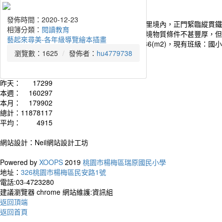
發佈時間：2025-07-04
發佈時間：2025-07-04
發佈時間：2025-07-04
發佈時間：2025-07-04
發佈時間：2025-07-04
發佈時間：2025-07-04
發佈時間：2025-07-04
發佈時間：2025-07-04
發佈時間：2025-07-04
發佈時間：2024-07-06
發佈時間：2022-12-25
發佈時間：2021-01-07
發佈時間：2020-12-23
瑞原國民小學位處桃園市南端楊梅區郊區的瑞原里境內，正門緊臨縱貫鐵
相簿分類：
相簿分類：
相簿分類：
相簿分類：
相簿分類：
相簿分類：
相簿分類：
相簿分類：
相簿分類：
相簿分類：
相簿分類：
相簿分類：
相簿分類：
閱讀教育
閱讀教育
閱讀教育
閱讀教育
閱讀教育
閱讀教育
閱讀教育
閱讀教育
閱讀教育
閱讀教育
閱讀教育
閱讀教育
閱讀教育
樸的客家族及默默奉獻的教育伙伴，雖然生活環境物質條件不甚豐厚，但
文學閱讀與欣賞
手製書
114與作家有約-李光福老師
班級好書推薦中低年級
班級好書推薦中年級
班級好書推薦高年級
師長聊書
師長聊書
志工阿姨說故事
113年度桃園市暑期閱讀品德營
閱讀教育
高義國小交流
藝起來尋美-各年級導覽繪本插畫
本校創設於民國十一年四月。校地總面積：26586(m2)，現有班級：國
瀏覽數：1172
瀏覽數：1068
瀏覽數：1364
瀏覽數：565
瀏覽數：507
瀏覽數：873
瀏覽數：504
瀏覽數：541
瀏覽數：675
瀏覽數：2105
瀏覽數：1312
瀏覽數：2256
瀏覽數：1625
發佈者：
發佈者：
發佈者：
發佈者：
發佈者：
發佈者：
發佈者：
發佈者：
發佈者：
發佈者：
發佈者：
發佈者：
發佈者：
hu4779738
hu4779738
hu4779738
hu4779738
hu4779738
hu4779738
hu4779738
hu4779738
hu4779738
訪客
訪客
hu4779738
hu4779738
流量統計
今天：
16658
昨天：
17299
本週：
160297
本月：
179902
總計：
11878117
作者
平均：
4915
The wo
網站設計：Neil網站設計工坊
and it
smiles
Powered by
XOOPS
2019
桃園市楊梅區瑞原國民小學
世界
地址：
326桃園市楊梅區民安路1號
皺眉
電話:03-4723280
建議瀏覽器 chrome 網站維護:資訊組
返回頂端
返回首頁