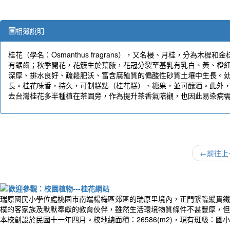
相簿說明
桂花（學名：Osmanthus fragrans），又名梫、月桂，分
有鋸齒；秋季開花，花簇生於葉腋，花冠分裂至基乳有乳白、黃、橙
作者
深厚、排水良好、疏鬆肥沃、富含腐殖質的偏酸性砂質土壤中生長。
長。桂花味香，持久，可制糕點（桂花糕）、糖果，並可釀酒。此外
You a
去台灣桂花多半種植在茶園旁，作為提升茶香氣陪襯，也因此易染病
你比
←
前往上
瑞原國民小學位處桃園市南端楊梅區郊區的瑞原里境內，正門緊臨縱貫鐵
樸的客家族及默默奉獻的教育伙伴，雖然生活環境物質條件不甚豐厚，但
本校創設於民國十一年四月。校地總面積：26586(m2)，現有班級：國