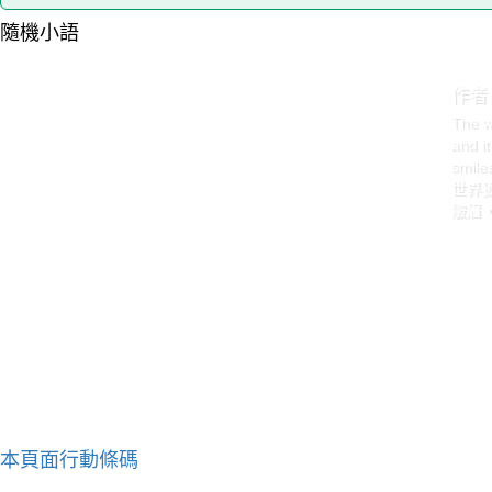
隨機小語
作者
The wo
and it
smiles
世界
皺眉
本頁面行動條碼
作者：