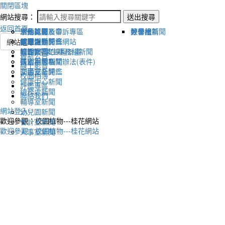
關閉區塊
網站搜尋：
送出搜尋
返回首頁
宣傳新聞
活動比賽影音
活動剪影
學生獎懲及申訴專區
榮譽榜
教學組新聞
好書推薦
教導處新聞
新聞報導影音
體育活動
健康促進評鑑網站
網站選單
輔導室-學生事務組新聞
校園影音
適性社團
115學年度課程計畫
最新公告
研習相關新聞
各處室影音
性別平等相關辦法(表件)
線上影音
圖書室新聞
交通安全評鑑
校園相簿
健康中心新聞
評鑑專區
總務處新聞
聯絡我們
輔導室新聞
網站登入
幼兒園新聞
歡迎參觀：校園植物---桂花網站
會計室新聞
歡迎參觀：校園植物---桂花網站
人事室新聞