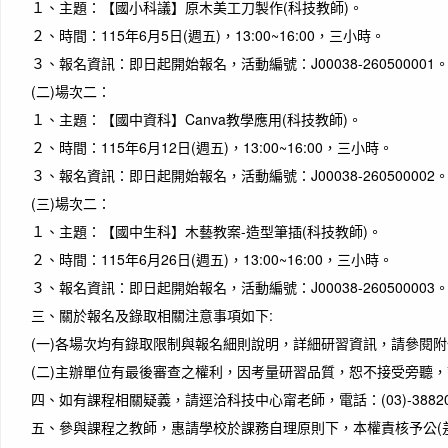
１、
主題：【國小科議】原木美工刀製作(科技教師)。
２、
時間：115年6月5日(週五)，13:00~16:00，三小時。
３、
報名資訊：即日起開始報名，活動編號：J00038-260500001
(二)
場次二：
１、
主題：【國中資科】Canva教學應用(科技教師)。
２、
時間：115年6月12日(週五)，13:00~16:00，三小時。
作者
３、
報名資訊：即日起開始報名，活動編號：J00038-260500002
Time 
(三)
場次二：
every
１、
主題：【國中生科】木藝教案-造型筆插(科技教師)。
時間
２、
時間：115年6月26日(週五)，13:00~16:00，三小時。
吧
３、
報名資訊：即日起開始報名，活動編號：J00038-260500003
三、
關於報名及錄取相關注意事項如下:
(一)
各場次均有錄取限制與報名細則說明，詳細研習資訊，請參閱附
(二)
主辦單位有最後審查之權利，因考量研習品質，恕不接受旁聽，
四、
如有課程相關疑義，請逕洽科技中心甯老師，電話：(03)-38820
五、
參與課程之教師，惠請學校於課務自理原則下，本權責核予公(