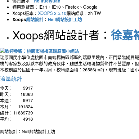
佈景版本：
neilrueiyuan
The wa
適用瀏覽器：IE11、IE10、Firefox、Google
talki
Xoops版本：
XOOPS 2.5.10
網站語系：zh-TW
開始
Xoops
網站設計
：
Neil網站設計工坊
Xoops網站設計者：
徐嘉裕 
瑞原國民小學位處桃園市南端楊梅區郊區的瑞原里境內，正門緊臨縱貫鐵
樸的客家族及默默奉獻的教育伙伴，雖然生活環境物質條件不甚豐厚，但
本校創設於民國十一年四月。校地總面積：26586(m2)，現有班級：國
流量統計
今天：
9917
昨天：
18363
本週：
9917
作者
本月：
191524
You do
總計：
11889739
but yo
平均：
4918
你不
始才
網站設計：Neil網站設計工坊