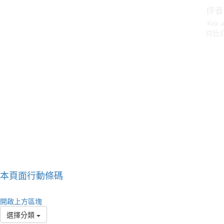
作者
You a
你比
本頁面行動條碼
作者
Life 
開啟上方區塊
happy
選擇分類
生命