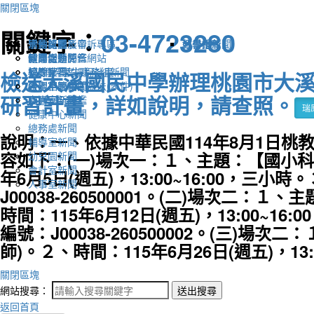
關閉區塊
關鍵字：
03-4723280
宣傳新聞
活動比賽影音
活動剪影
學生獎懲及申訴專區
榮譽榜
教學組新聞
好書推薦
教導處新聞
新聞報導影音
體育活動
健康促進評鑑網站
輔導室-學生事務組新聞
校園影音
適性社團
115學年度課程計畫
檢送大溪國民中學辦理桃園市大溪
研習相關新聞
各處室影音
性別平等相關辦法(表件)
研習計畫，詳如說明，請查照。
圖書室新聞
交通安全評鑑
瑞
健康中心新聞
總務處新聞
說明：一、依據中華民國114年8月1日桃教
輔導室新聞
容如下：(一)場次一：１、主題：【國小科
幼兒園新聞
會計室新聞
年6月5日(週五)，13:00~16:00，
人事室新聞
J00038-260500001。(二)場次二：
時間：115年6月12日(週五)，13:00~
編號：J00038-260500002。(三)
師)。２、時間：115年6月26日(週五)，13:0
關閉區塊
網站搜尋：
送出搜尋
返回首頁