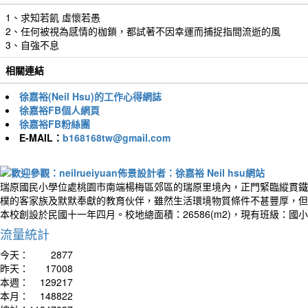
1、求知若飢 虛懷若愚
2、任何被視為感情的枷鎖，都試著不因幸運而捕捉指間流逝的風
3、自強不息
相關連結
徐嘉裕(Neil Hsu)的工作心得網誌
徐嘉裕FB個人網頁
徐嘉裕FB粉絲團
E-MAIL：
b168168tw@gmail.com
作者：
The wa
瑞原國民小學位處桃園市南端楊梅區郊區的瑞原里境內，正門緊臨縱貫鐵
talki
樸的客家族及默默奉獻的教育伙伴，雖然生活環境物質條件不甚豐厚，但
開始
本校創設於民國十一年四月。校地總面積：26586(m2)，現有班級：國
流量統計
今天：
2877
昨天：
17008
本週：
129217
本月：
148822