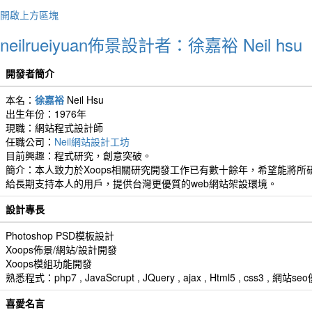
You c
開啟上方區塊
uniqu
你不
neilrueiyuan佈景設計者：徐嘉裕 Neil hsu
開發者簡介
本名：
徐嘉裕
Neil Hsu
出生年份：1976年
現職：網站程式設計師
任職公司：
Neil網站設計工坊
目前興趣：程式研究，創意突破。
簡介：本人致力於Xoops相關研究開發工作已有數十餘年，希望能將所研發
給長期支持本人的用戶，提供台灣更優質的web網站架設環境。
設計專長
Photoshop PSD模板設計
作者
Xoops佈景/網站/設計開發
Life 
Xoops模組功能開發
happy
熟悉程式：php7 , JavaScrupt , JQuery , ajax , Html5 , css3 
生命
喜愛名言