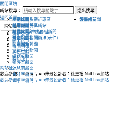
關閉區塊
網站搜尋：
送出搜尋
返回首頁
宣傳新聞
活動比賽影音
活動剪影
學生獎懲及申訴專區
榮譽榜
教學組新聞
好書推薦
教導處新聞
新聞報導影音
體育活動
健康促進評鑑網站
網站選單
輔導室-學生事務組新聞
校園影音
適性社團
115學年度課程計畫
最新公告
研習相關新聞
各處室影音
性別平等相關辦法(表件)
線上影音
圖書室新聞
交通安全評鑑
校園相簿
健康中心新聞
評鑑專區
總務處新聞
聯絡我們
輔導室新聞
網站登入
幼兒園新聞
歡迎參觀：neilrueiyuan佈景設計者：徐嘉裕 Neil hsu網站
會計室新聞
歡迎參觀：neilrueiyuan佈景設計者：徐嘉裕 Neil hsu網站
人事室新聞