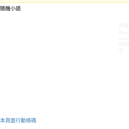
隨機小語
作者
Time 
every
時間
吧
本頁面行動條碼
作者